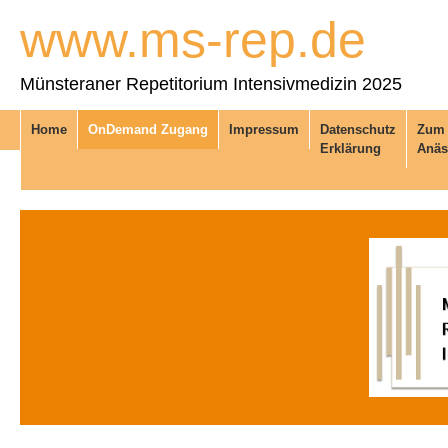
www.ms-rep.de
Münsteraner Repetitorium Intensivmedizin 2025
Home
OnDemand Zugang
Impressum
Datenschutz
Zum 
Erklärung
Anäs